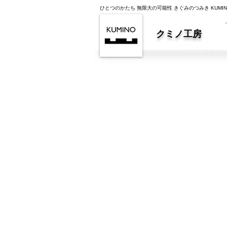
ひとつのかたち 無限大の可能性 きぐみのつみき KUMI
クミノ工房