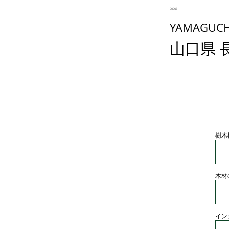
00063
YAMAGUCHI
山口県 
樹木
木材
イン