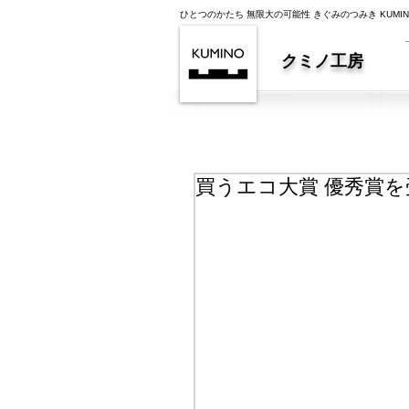
ひとつのかたち 無限大の可能性 きぐみのつみき KUMI
クミノ工房
買うエコ大賞 優秀賞