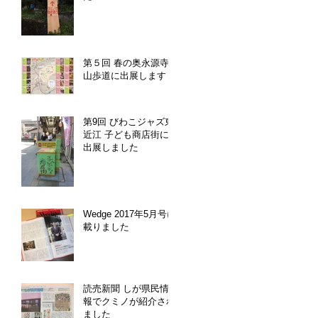
第５回 春の奥永源寺
山歩道に出展します
第9回 びわこジャズ東
近江 子ども商店街に
出展しました
Wedge 2017年5月号に
載りました
読売新聞 しが県民情
報でクミノが紹介され
ました